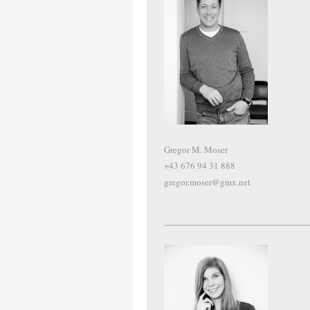
Gregor M. Moser
+43 676 94 31 888
gregor.moser@gmx.net