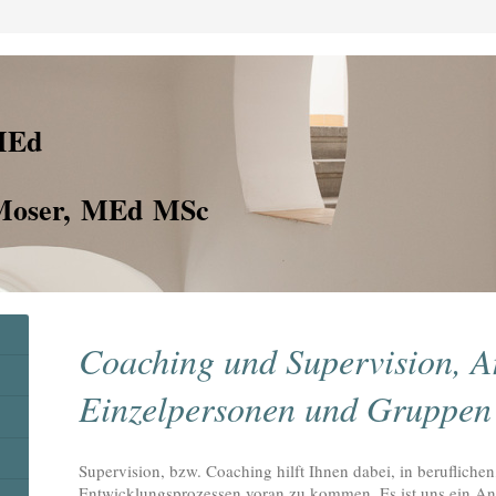
MEd
-Moser, MEd MSc
Coaching und Supervision, A
Einzelpersonen und Gruppen
Supervision, bzw. Coaching hilft Ihnen dabei, in beruflichen
Entwicklungsprozessen voran zu kommen. Es ist uns ein Anl