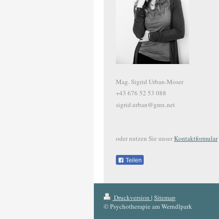
Mag. Sigrid Urban-Moser
+43 676 52 53 088
sigrid.urban@gmx.net
oder nutzen Sie unser
Kontaktformular
Teilen
Druckversion
|
Sitemap
© Psychotherapie am Werndlpark